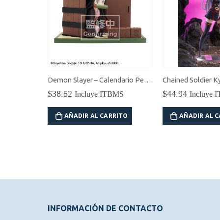
Cowboy Bebop Jet Black Pop Up Parade
BMS
RITO
Demon Slayer – Calendario Perpetuo Nezuko
$
38.52
$
44.94
Incluye ITBMS
Incluye 
AÑADIR AL CARRITO
AÑADIR AL 
INFORMACIÓN DE CONTACTO