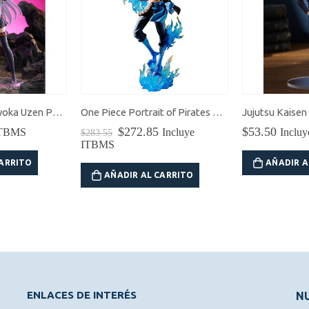
Chained Soldier Kyoka Uzen Pop Up Parade
One Piece Portrait of Pirates MAS Marco the Phoenix
El
El
$
272.85
$
53.50
ITBMS
Incluye
Inclu
$
283.55
precio
precio
ITBMS
original
actual
CARRITO
AÑADIR A
era:
es:
AÑADIR AL CARRITO
$283.55.
$272.85.
ENLACES DE INTERÉS
NU