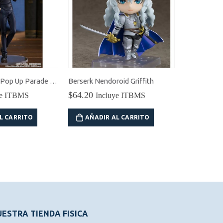
Jujutsu Kaisen Pop Up Parade Satoru Gojo (Hidden Inventory / Premature Death Ver.)
Berserk Nendoroid Griffith
$
64.20
$
48.15
ye ITBMS
Incluye ITBMS
In
L CARRITO
AÑADIR AL CARRITO
AÑADI
ESTRA TIENDA FISICA