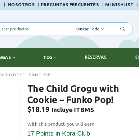
|
!
NOSOTROS
PREGUNTAS FRECUENTES
MI WISHLIST
Buscar Todo
RESERVAS
K
NGAS
TCG
 WITH COOKIE – FUNKO POP!
The Child Grogu with
Cookie – Funko Pop!
$
18.19
Incluye ITBMS
With this product, you will earn
17 Points
in Kora Club