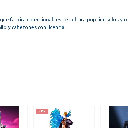
precio
precio
Incluye ITBMS
Incluy
original
actual
era:
es:
ue fabrica coleccionables de cultura pop limitados y c
$75.00.
$68.31.
nilo y cabezones con licencia.
-4%