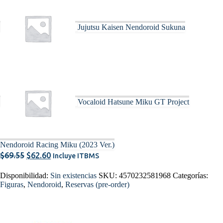
Jujutsu Kaisen Nendoroid Sukuna
Vocaloid Hatsune Miku GT Project
Nendoroid Racing Miku (2023 Ver.)
El
El
$
69.55
$
62.60
Incluye ITBMS
precio
precio
Disponibilidad:
Sin existencias
SKU:
4570232581968
Categorías:
original
actual
Figuras
,
Nendoroid
,
Reservas (pre-order)
era:
es:
$69.55.
$62.60.