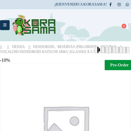
¡BIENVENIDO A KORASAMA!
0
TIENDA
NENDOROID
,
RESERVAS (PRE-ORDER)
,
FIGURAS
VOCALOID NENDOROID HATSUNE MIKU (GLASSES X CAFE VER.)
-10%
Pre-Order