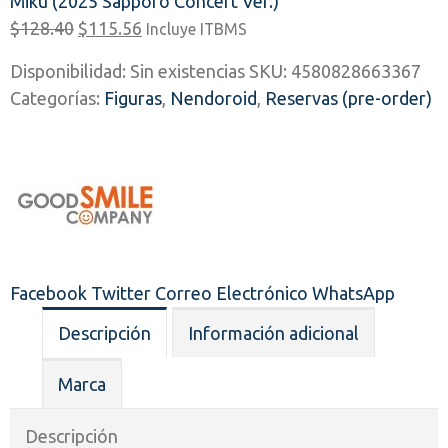
Miku (2025 Sapporo Concert Ver.)
El
El
$
128.40
$
115.56
Incluye ITBMS
precio
precio
Disponibilidad:
Sin existencias
SKU:
4580828663367
original
actual
Categorías:
Figuras
,
Nendoroid
,
Reservas (pre-order)
era:
es:
$128.40.
$115.56.
Facebook
Twitter
Correo Electrónico
WhatsApp
Descripción
Información adicional
Marca
Descripción