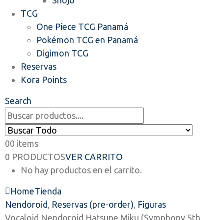
Shojo
TCG
One Piece TCG Panamá
Pokémon TCG en Panamá
Digimon TCG
Reservas
Kora Points
Search
0
0 items
0 PRODUCTOS
VER CARRITO
No hay productos en el carrito.
Home
Tienda
Nendoroid
,
Reservas (pre-order)
,
Figuras
Vocaloid Nendoroid Hatsune Miku (Symphony 5th