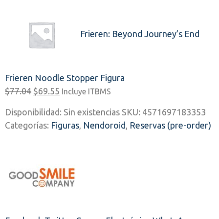
Frieren: Beyond Journey’s End
Frieren Noodle Stopper Figura
El
El
$
77.04
$
69.55
Incluye ITBMS
precio
precio
Disponibilidad:
Sin existencias
SKU:
4571697183353
original
actual
Categorías:
Figuras
,
Nendoroid
,
Reservas (pre-order)
era:
es:
$77.04.
$69.55.