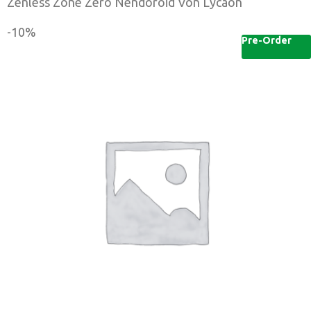
Zenless Zone Zero Nendoroid Von Lycaon
-10%
Pre-Order