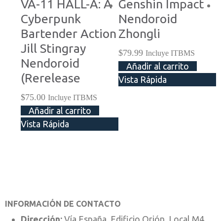
VA-11 HALL-A: A
Genshin Impact
Cyberpunk
Nendoroid
Bartender Action
Zhongli
Jill Stingray
$
79.99
Incluye ITBMS
Nendoroid
Añadir al carrito
(Rerelease
Vista Rápida
$
$
75.00
Incluye ITBMS
V
Añadir al carrito
Vista Rápida
INFORMACIÓN DE CONTACTO
Dirección:
Vía España, Edificio Orión, Local M4,