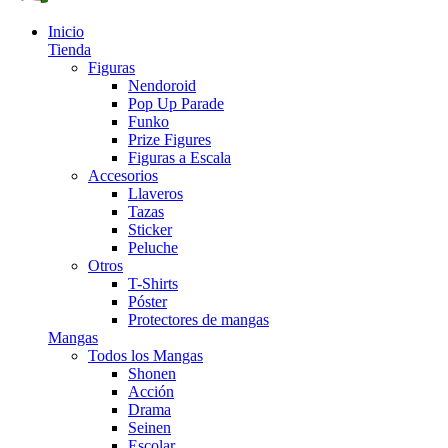
Inicio
Tienda
Figuras
Nendoroid
Pop Up Parade
Funko
Prize Figures
Figuras a Escala
Accesorios
Llaveros
Tazas
Sticker
Peluche
Otros
T-Shirts
Póster
Protectores de mangas
Mangas
Todos los Mangas
Shonen
Acción
Drama
Seinen
Escolar