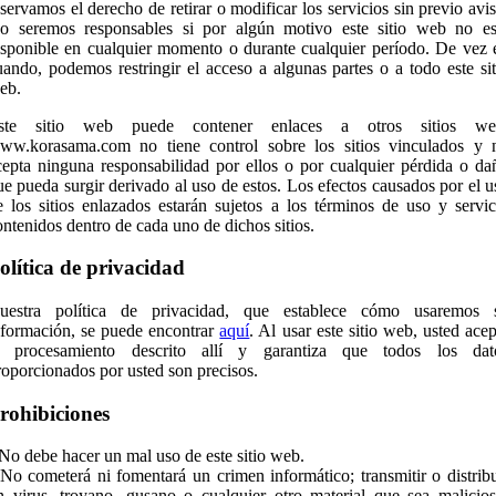
eservamos el derecho de retirar o modificar los servicios sin previo avis
o seremos responsables si por algún motivo este sitio web no es
isponible en cualquier momento o durante cualquier período. De vez 
uando, podemos restringir el acceso a algunas partes o a todo este sit
eb.
ste sitio web puede contener enlaces a otros sitios we
ww.korasama.com no tiene control sobre los sitios vinculados y 
cepta ninguna responsabilidad por ellos o por cualquier pérdida o da
ue pueda surgir derivado al uso de estos. Los efectos causados por el u
e los sitios enlazados estarán sujetos a los términos de uso y servic
ontenidos dentro de cada uno de dichos sitios.
olítica de privacidad
uestra política de privacidad, que establece cómo usaremos 
nformación, se puede encontrar
aquí
. Al usar este sitio web, usted acep
l procesamiento descrito allí y garantiza que todos los dat
roporcionados por usted son precisos.
rohibiciones
 No debe hacer un mal uso de este sitio web.
 No cometerá ni fomentará un crimen informático; transmitir o distribu
n virus, troyano, gusano o cualquier otro material que sea malicios