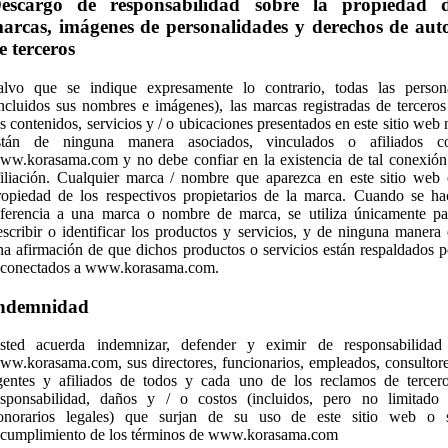
escargo de responsabilidad sobre la propiedad 
arcas, imágenes de personalidades y derechos de aut
e terceros
alvo que se indique expresamente lo contrario, todas las person
incluidos sus nombres e imágenes), las marcas registradas de terceros
os contenidos, servicios y / o ubicaciones presentados en este sitio web 
stán de ninguna manera asociados, vinculados o afiliados c
ww.korasama.com y no debe confiar en la existencia de tal conexión
filiación. Cualquier marca / nombre que aparezca en este sitio web 
ropiedad de los respectivos propietarios de la marca. Cuando se ha
eferencia a una marca o nombre de marca, se utiliza únicamente pa
escribir o identificar los productos y servicios, y de ninguna manera 
na afirmación de que dichos productos o servicios están respaldados p
 conectados a www.korasama.com.
ndemnidad
sted acuerda indemnizar, defender y eximir de responsabilidad
ww.korasama.com, sus directores, funcionarios, empleados, consultore
gentes y afiliados de todos y cada uno de los reclamos de tercero
esponsabilidad, daños y / o costos (incluidos, pero no limitado 
onorarios legales) que surjan de su uso de este sitio web o 
ncumplimiento de los términos de www.korasama.com