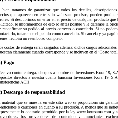
i bien tratamos de garantizar que todos los detalles, descripciones
recios que aparecen en este sitio web sean precisos, pueden producir
rrores. Si descubrimos un error en el precio de cualquier producto que 
olicitado, le informaremos de esto lo antes posible y le daremos la opci
e reconfirmar su pedido al precio correcto o cancelarlo. Si no podem
ontactarlo, trataremos el pedido como cancelado. Si cancela y ya pagó l
ienes, recibirá un reembolso completo.
os costos de entrega serán cargados además; dichos cargos adicionales 
uestran claramente cuando corresponde y se incluyen en el ‘Costo total
c) Pago
fectivo contra entrega, cheques a nombre de Inversiones Kora 19, S.A
epósitos directos a nuestra cuenta bancaria Inversiones Kora 19, S.A
ransferencias ACH
c) Descargo de responsabilidad
l material que se muestra en este sitio web se proporciona sin garantía
ondiciones o cauciones en cuanto a su precisión. A menos que se indiq
xpresamente lo contrario permitido por la ley www.korasama.com y s
roveedores, los proveedores de contenido y anunciantes excluy