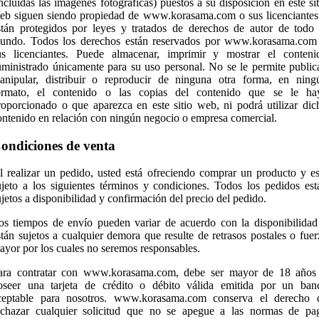
incluidas las imágenes fotográficas) puestos a su disposición en este sit
eb siguen siendo propiedad de www.korasama.com o sus licenciantes
stán protegidos por leyes y tratados de derechos de autor de todo 
undo. Todos los derechos están reservados por www.korasama.com
us licenciantes. Puede almacenar, imprimir y mostrar el conteni
uministrado únicamente para su uso personal. No se le permite publica
anipular, distribuir o reproducir de ninguna otra forma, en ning
ormato, el contenido o las copias del contenido que se le ha
roporcionado o que aparezca en este sitio web, ni podrá utilizar dic
ontenido en relación con ningún negocio o empresa comercial.
ondiciones de venta
l realizar un pedido, usted está ofreciendo comprar un producto y es
ujeto a los siguientes términos y condiciones. Todos los pedidos est
ujetos a disponibilidad y confirmación del precio del pedido.
os tiempos de envío pueden variar de acuerdo con la disponibilidad
stán sujetos a cualquier demora que resulte de retrasos postales o fuer
ayor por los cuales no seremos responsables.
ara contratar con www.korasama.com, debe ser mayor de 18 años
oseer una tarjeta de crédito o débito válida emitida por un ban
ceptable para nosotros. www.korasama.com conserva el derecho 
echazar cualquier solicitud que no se apegue a las normas de pa