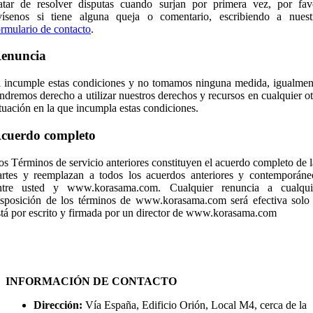
ratar de resolver disputas cuando surjan por primera vez, por fav
vísenos si tiene alguna queja o comentario, escribiendo a nuest
ormulario de contacto
.
enuncia
i incumple estas condiciones y no tomamos ninguna medida, igualmen
endremos derecho a utilizar nuestros derechos y recursos en cualquier ot
ituación en la que incumpla estas condiciones.
cuerdo completo
os Términos de servicio anteriores constituyen el acuerdo completo de l
artes y reemplazan a todos los acuerdos anteriores y contemporáne
ntre usted y www.korasama.com. Cualquier renuncia a cualqui
isposición de los términos de www.korasama.com será efectiva solo 
stá por escrito y firmada por un director de www.korasama.com
INFORMACIÓN DE CONTACTO
Dirección:
Vía España, Edificio Orión, Local M4, cerca de la