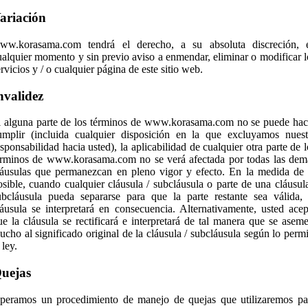
ariación
ww.korasama.com tendrá el derecho, a su absoluta discreción, 
ualquier momento y sin previo aviso a enmendar, eliminar o modificar l
ervicios y / o cualquier página de este sitio web.
nvalidez
i alguna parte de los términos de www.korasama.com no se puede hac
umplir (incluida cualquier disposición en la que excluyamos nuest
esponsabilidad hacia usted), la aplicabilidad de cualquier otra parte de l
érminos de www.korasama.com no se verá afectada por todas las dem
láusulas que permanezcan en pleno vigor y efecto. En la medida de 
osible, cuando cualquier cláusula / subcláusula o parte de una cláusula
ubcláusula pueda separarse para que la parte restante sea válida, 
láusula se interpretará en consecuencia. Alternativamente, usted acep
ue la cláusula se rectificará e interpretará de tal manera que se aseme
ucho al significado original de la cláusula / subcláusula según lo permi
 ley.
uejas
peramos un procedimiento de manejo de quejas que utilizaremos pa