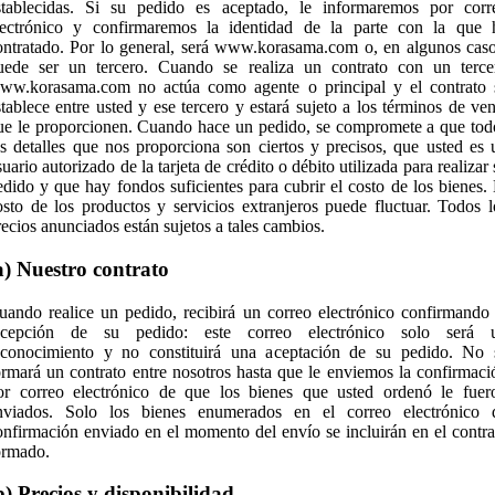
stablecidas. Si su pedido es aceptado, le informaremos por corr
lectrónico y confirmaremos la identidad de la parte con la que 
ontratado. Por lo general, será www.korasama.com o, en algunos caso
uede ser un tercero. Cuando se realiza un contrato con un terce
ww.korasama.com no actúa como agente o principal y el contrato 
stablece entre usted y ese tercero y estará sujeto a los términos de ven
ue le proporcionen. Cuando hace un pedido, se compromete a que tod
os detalles que nos proporciona son ciertos y precisos, que usted es 
uario autorizado de la tarjeta de crédito o débito utilizada para realizar
edido y que hay fondos suficientes para cubrir el costo de los bienes. 
osto de los productos y servicios extranjeros puede fluctuar. Todos l
recios anunciados están sujetos a tales cambios.
a) Nuestro contrato
uando realice un pedido, recibirá un correo electrónico confirmando 
ecepción de su pedido: este correo electrónico solo será 
econocimiento y no constituirá una aceptación de su pedido. No 
ormará un contrato entre nosotros hasta que le enviemos la confirmaci
or correo electrónico de que los bienes que usted ordenó le fuer
nviados. Solo los bienes enumerados en el correo electrónico 
onfirmación enviado en el momento del envío se incluirán en el contra
ormado.
b) Precios y disponibilidad