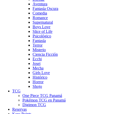
Aventura
Fantasía Oscura
Comedia
Romance
Supernatural
Boys Love
Slice of Life
Psicológico
Fantasía
Terror
Misterio
Ciencia Ficción
Ecchi
Josei
Mecha
Girls Love
Histórico
Horror
Shojo
TCG
One Piece TCG Panamá
Pokémon TCG en Panamá
Digimon TCG
Reservas
Kora Points