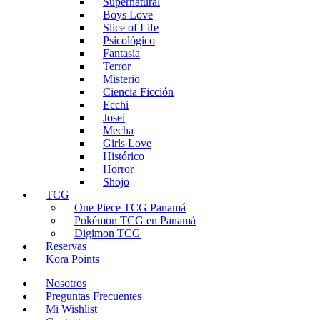
Supernatural
Boys Love
Slice of Life
Psicológico
Fantasía
Terror
Misterio
Ciencia Ficción
Ecchi
Josei
Mecha
Girls Love
Histórico
Horror
Shojo
TCG
One Piece TCG Panamá
Pokémon TCG en Panamá
Digimon TCG
Reservas
Kora Points
Nosotros
Preguntas Frecuentes
Mi Wishlist