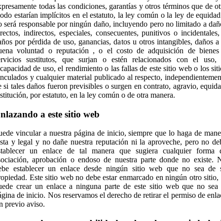
xpresamente todas las condiciones, garantías y otros términos que de ot
odo estarían implícitos en el estatuto, la ley común o la ley de equidad
o será responsable por ningún daño, incluyendo pero no limitado a dañ
irectos, indirectos, especiales, consecuentes, punitivos o incidentales,
años por pérdida de uso, ganancias, datos u otros intangibles, daños a 
uena voluntad o reputación , o el costo de adquisición de bienes
ervicios sustitutos, que surjan o estén relacionados con el uso, 
ncapacidad de uso, el rendimiento o las fallas de este sitio web o los siti
inculados y cualquier material publicado al respecto, independientemen
e si tales daños fueron previsibles o surgen en contrato, agravio, equida
estitución, por estatuto, en la ley común o de otra manera.
nlazando a este sitio web
uede vincular a nuestra página de inicio, siempre que lo haga de mane
usta y legal y no dañe nuestra reputación ni la aproveche, pero no de
stablecer un enlace de tal manera que sugiera cualquier forma 
sociación, aprobación o endoso de nuestra parte donde no existe. 
ebe establecer un enlace desde ningún sitio web que no sea de 
ropiedad. Este sitio web no debe estar enmarcado en ningún otro sitio, 
uede crear un enlace a ninguna parte de este sitio web que no sea 
ágina de inicio. Nos reservamos el derecho de retirar el permiso de enla
in previo aviso.