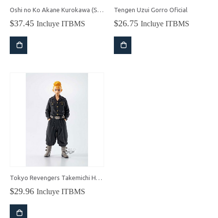
Oshi no Ko Akane Kurokawa (Sayahime Ver.) Figura
Tengen Uzui Gorro Oficial
$
37.45
$
26.75
Incluye ITBMS
Incluye ITBMS
Tokyo Revengers Takemichi Hanagaki – Banpresto
$
29.96
Incluye ITBMS