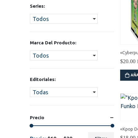
Series:
Todos
Marca Del Producto:
Todos
$
20.00
AÑA
Editoriales:
Todas
Precio
«Kpop D
$
18.00