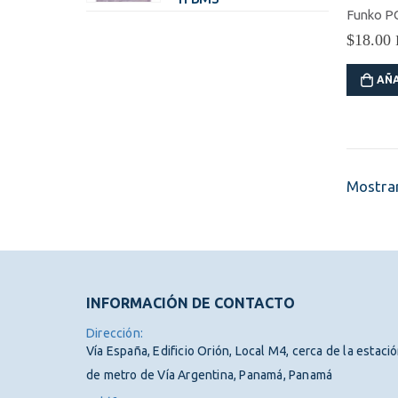
iginal
actual
original
actual
$
18.00
a:
es:
era:
es:
5.00.
$68.31.
$75.00.
$68.31.
AÑA
Mostrar
INFORMACIÓN DE CONTACTO
Dirección:
Vía España, Edificio Orión, Local M4, cerca de la estaci
de metro de Vía Argentina, Panamá, Panamá