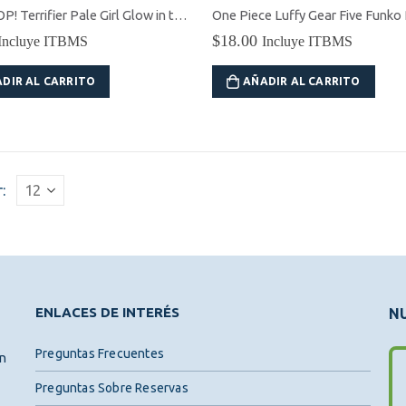
Funko POP! Terrifier Pale Girl Glow in the Dark
One Piece Luffy Gear Five Funko
original
actual
original
actu
$
18.00
Incluye ITBMS
Incluye ITBMS
era:
es:
era:
es:
$75.00.
$68.31.
$75.00.
$68.
DIR AL CARRITO
AÑADIR AL CARRITO
:
ENLACES DE INTERÉS
NU
Preguntas Frecuentes
ón
Preguntas Sobre Reservas