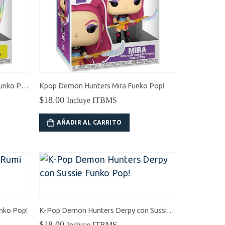
«Cyberpunk Edgerunners» Lucy Funko Pop!
Kpop Demon Hunters Mira Funko Pop!
$
18.00
Incluye ITBMS
AÑADIR AL CARRITO
nko Pop!
K-Pop Demon Hunters Derpy con Sussie Funko Pop!
$
18.00
Incluye ITBMS