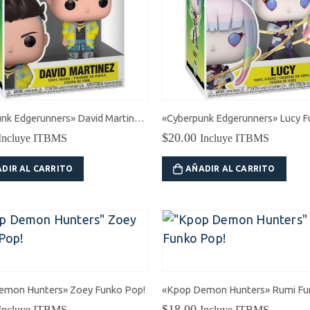
«Cyberpunk Edgerunners» David Martinez Funko Pop!
$
20.00
Incluye ITBMS
Incluye ITBMS
DIR AL CARRITO
AÑADIR AL CARRITO
emon Hunters» Zoey Funko Pop!
«Kpop Demon Hunters» Rumi Fu
$
18.00
Incluye ITBMS
Incluye ITBMS