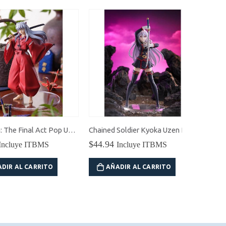
InuYasha: The Final Act Pop Up Parade Inuyasha
Chained Soldier Kyoka Uzen Pop Up Parade
$
44.94
$
64.20
ye ITBMS
Incluye ITBMS
In
L CARRITO
AÑADIR AL CARRITO
AÑADI