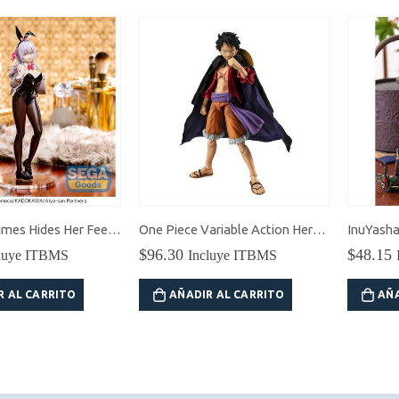
Alya Sometimes Hides Her Feelings in Russian Luminasta Alya (Bunny Ver.) Figura
One Piece Variable Action Heroes Monkey D. Luffy (Ver. 1.5) Figura de Acción
$
96.30
$
48.15
ITBMS
Incluye ITBMS
Inclu
CARRITO
AÑADIR AL CARRITO
AÑADIR A