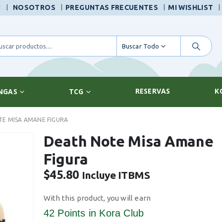
|
!
NOSOTROS
PREGUNTAS FRECUENTES
MI WISHLIST
Buscar Todo
RESERVAS
K
NGAS
TCG
E MISA AMANE FIGURA
Death Note Misa Amane
Figura
$
45.80
Incluye ITBMS
With this product, you will earn
42 Points
in Kora Club