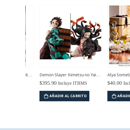
NieR: Automata Ver1.1a Tenitol 2B (YoRHa No.2 Type B) Figura
Demon Slayer: Kimetsu no Yaiba Tanjiro & Nezuko Kamado Precious G.E.M.
$
395.90
$
40.00
BMS
Incluye ITBMS
Incluye 
RITO
AÑADIR AL CARRITO
AÑADIR AL 