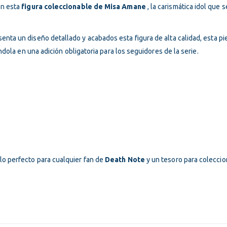
precio
precio
pre
Incluye ITBMS
Incluye ITBM
on esta
figura coleccionable de Misa Amane
, la carismática idol que s
original
actual
ori
era:
es:
era
senta un diseño detallado y acabados esta figura
de alta calidad, esta p
$200.00.
$180.00.
$20
ndola en una adición obligatoria para los seguidores de la serie.
galo perfecto para cualquier fan de
Death Note
y un tesoro para coleccio