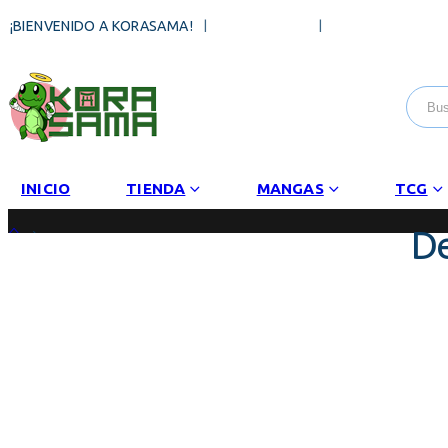
|
NOSOTROS
PREGUNTAS FR
¡BIENVENIDO A KORASAMA!
INICIO
TIENDA
MANGAS
TCG
De
TIENDA
SIN CATEGORÍA
DEMON SLAYER ADVERGE MOTION VOL. 4 (SHOKUGAN) (1 FIGURA)