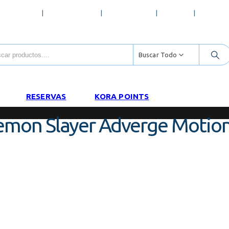
ECUENTES
MI WISHLIST
CONTACTO
LOG IN
REGÍST
Buscar Todo
RESERVAS
KORA POINTS
mon Slayer Adverge Motion V