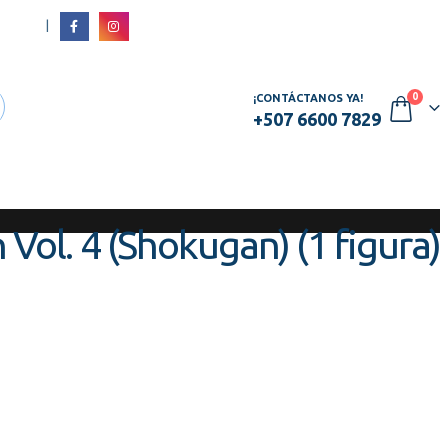
|
RATE
0
¡CONTÁCTANOS YA!
+507 6600 7829
ol. 4 (Shokugan) (1 figura)