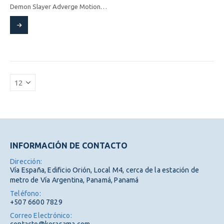
Demon Slayer Adverge Motion Vol. 4 (Shokugan) (1 figura)
Este
producto
tiene
múltiples
variantes.
Las
opciones
se
pueden
elegir
en
la
página
INFORMACIÓN DE CONTACTO
de
producto
Dirección:
Vía España, Edificio Orión, Local M4, cerca de la estación de
metro de Vía Argentina, Panamá, Panamá
Teléfono:
+507 6600 7829
Correo Electrónico: