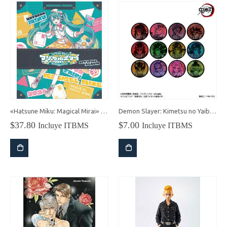
«Hatsune Miku: Magical Mirai» 2024 Álbum Oficial
Demon Slayer: Kimetsu no Yaiba Trading Hologram Pin Blind Bag
$
37.80
$
7.00
Incluye ITBMS
Incluye ITBMS