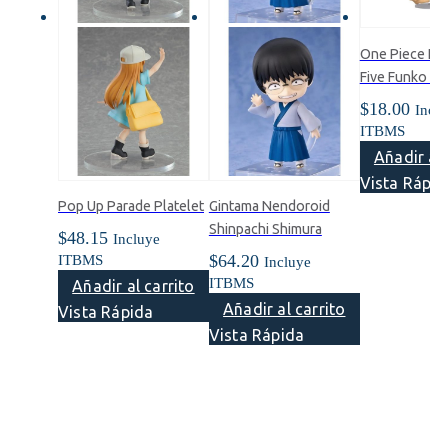
One Piece Luf
Five Funko Po
$
18.00
Incl
ITBMS
Añadir al 
Vista Rápid
Pop Up Parade Platelet
Gintama Nendoroid
Shinpachi Shimura
$
48.15
Incluye
$
64.20
ITBMS
Incluye
ITBMS
Añadir al carrito
Añadir al carrito
Vista Rápida
Vista Rápida