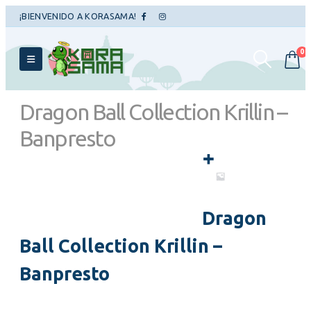
¡BIENVENIDO A KORASAMA!
0
Dragon Ball Collection Krillin –
Banpresto
TIENDA
FIGURAS
,
PRIZE FIGURES
DRAGON BALL COLLECTION KRILLIN – BANPRESTO
Dragon
Ball Collection Krillin –
Banpresto