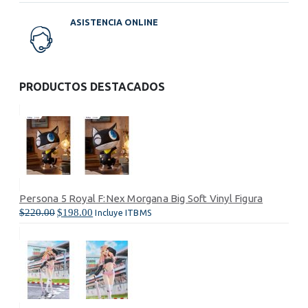
ASISTENCIA ONLINE
PRODUCTOS DESTACADOS
Persona 5 Royal F:Nex Morgana Big Soft Vinyl Figura
Pers
El
El
$
220.00
$
198.00
$
22
Incluye ITBMS
precio
precio
original
actual
era:
es:
$220.00.
$198.00.