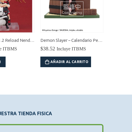
Danganronpa 1.2 Reload Nendoroid Junko Enoshima
Demon Slayer – Calendario Perpetuo Nezuko
$
38.52
$
53.50
ye ITBMS
Incluye ITBMS
In
R
AÑADIR AL CARRITO
AÑADI
ESTRA TIENDA FISICA