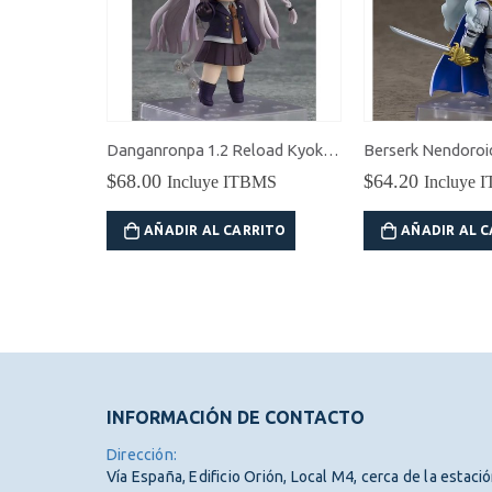
NieR: Automata Ver1.1a Tenitol 2B (YoRHa No.2 Type B) Figura
BMS
RITO
Danganronpa 1.2 Reload Kyoko Kirigiri Nendoroid
Berserk Nendoroid
$
68.00
$
64.20
Incluye ITBMS
Incluye 
AÑADIR AL CARRITO
AÑADIR AL 
INFORMACIÓN DE CONTACTO
Dirección:
Vía España, Edificio Orión, Local M4, cerca de la estaci