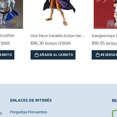
 Griffith
One Piece Variable Action Heroes Monkey D. Luffy (Ver. 1.5) Figura de Acción
$
96.30
$
90.95
ITBMS
Incluye ITBMS
Inclu
CARRITO
AÑADIR AL CARRITO
RESERVA
ENLACES DE INTERÉS
NU
Preguntas Frecuentes
ón