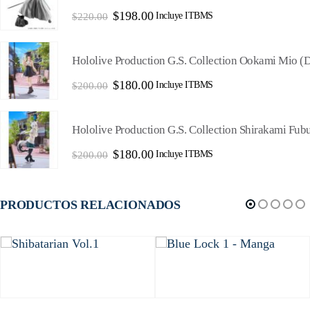
El
El
$
198.00
Incluye ITBMS
$
220.00
precio
precio
original
actual
era:
es:
Hololive Production G.S. Collection Ookami Mio (Dat
$220.00.
$198.00.
El
El
$
180.00
Incluye ITBMS
$
200.00
precio
precio
original
actual
era:
es:
Hololive Production G.S. Collection Shirakami Fubuk
$200.00.
$180.00.
El
El
$
180.00
Incluye ITBMS
$
200.00
precio
precio
original
actual
era:
es:
$200.00.
$180.00.
PRODUCTOS RELACIONADOS