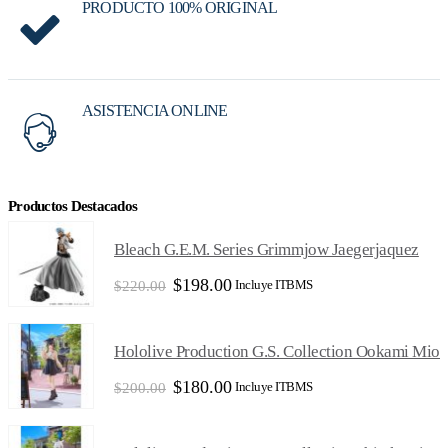
PRODUCTO 100% ORIGINAL
ASISTENCIA ONLINE
Productos Destacados
Bleach G.E.M. Series Grimmjow Jaegerjaquez
El
El
$
198.00
Incluye ITBMS
$
220.00
precio
precio
original
actual
era:
es:
Hololive Production G.S. Collection Ookami Mio (Da
$220.00.
$198.00.
El
El
$
180.00
Incluye ITBMS
$
200.00
precio
precio
original
actual
era:
es: