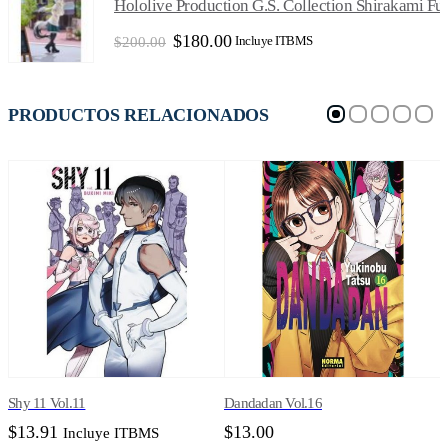
Hololive Production G.S. Collection Shirakami Fubu
$200.00.
$180.00.
El
El
$
180.00
Incluye ITBMS
$
200.00
precio
precio
original
actual
era:
es:
$200.00.
$180.00.
PRODUCTOS RELACIONADOS
Shy 11 Vol.11
Dandadan Vol.16
A
$
13.91
$
13.00
Incluye ITBMS