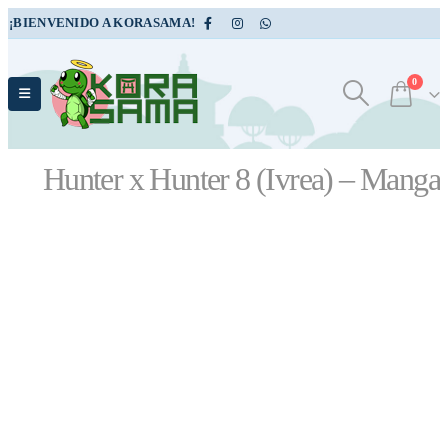
¡BIENVENIDO A KORASAMA!
0
Hunter x Hunter 8 (Ivrea) – Manga
TIENDA
MANGAS
,
SHONEN
,
ACCIÓN
,
AVENTURA
,
FANTASÍA
HUNTER X HUNTER 8 (IVREA) – MANGA