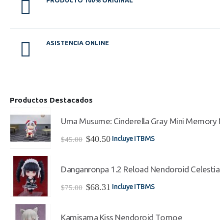
PRODUCTO 100% ORIGINAL
ASISTENCIA ONLINE
Productos Destacados
Uma Musume: Cinderella Gray Mini Memory 
El
El
$
40.50
Incluye ITBMS
$
45.00
precio
precio
original
actual
era:
es:
Danganronpa 1.2 Reload Nendoroid Celesti
$45.00.
$40.50.
El
El
$
68.31
Incluye ITBMS
$
75.00
precio
precio
original
actual
era:
es:
Kamisama Kiss Nendoroid Tomoe