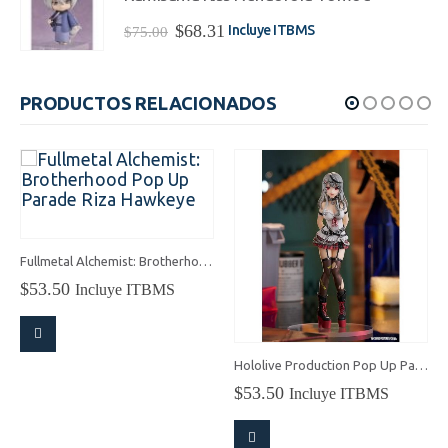
$75.00.
$68.31.
El
El
$
68.31
Incluye ITBMS
$
75.00
precio
precio
original
actual
era:
es:
PRODUCTOS RELACIONADOS
$75.00.
$68.31.
Fullmetal Alchemist: Brotherhood Pop Up Parade Riza Hawkeye
$
53.50
Incluye ITBMS
Hololive Production Pop Up Parade Chloe Sakamata
$
53.50
Incluye ITBMS