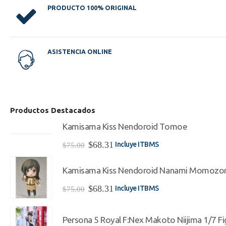
PRODUCTO 100% ORIGINAL
ASISTENCIA ONLINE
Productos Destacados
Kamisama Kiss Nendoroid Tomoe
El
El
$
68.31
Incluye ITBMS
$
75.00
precio
precio
original
actual
Kamisama Kiss Nendoroid Nanami Momozo
era:
es:
$75.00.
$68.31.
El
El
$
68.31
Incluye ITBMS
$
75.00
precio
precio
original
actual
era:
es:
Persona 5 Royal F:Nex Makoto Niijima 1/7 Fi