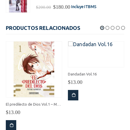
$75.00.
$68.31.
El
El
$
180.00
Incluye ITBMS
$
200.00
precio
precio
original
actual
era:
es:
PRODUCTOS RELACIONADOS
$200.00.
$180.00.
Dandadan Vol.16
$
13.00
El predilecto de Dios Vol.1 – Manga
$
13.00