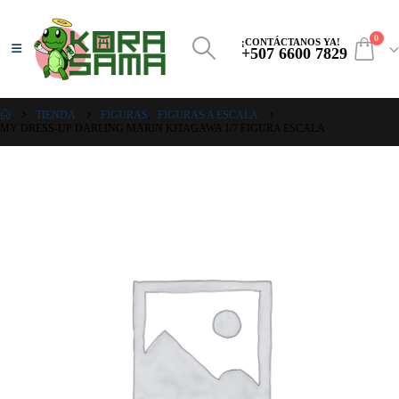
0
¡CONTÁCTANOS YA!
+507 6600 7829
TIENDA
FIGURAS
,
FIGURAS A ESCALA
MY DRESS-UP DARLING MARIN KITAGAWA 1/7 FIGURA ESCALA