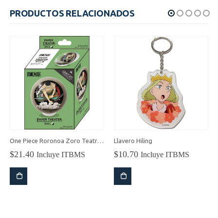
era:
es:
PRODUCTOS RELACIONADOS
$75.00.
$68.31.
One Piece Roronoa Zoro Teatro de Papel
Llavero Hiling
$
21.40
$
10.70
Incluye ITBMS
Incluye ITBMS