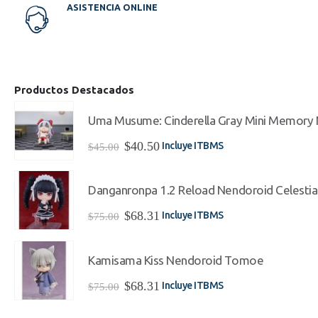
ASISTENCIA ONLINE
Productos Destacados
Uma Musume: Cinderella Gray Mini Memory 
El
El
$
40.50
Incluye ITBMS
$
45.00
precio
precio
original
actual
era:
es:
Danganronpa 1.2 Reload Nendoroid Celesti
$45.00.
$40.50.
El
El
$
68.31
Incluye ITBMS
$
75.00
precio
precio
original
actual
era:
es:
Kamisama Kiss Nendoroid Tomoe
$75.00.
$68.31.
El
El
$
68.31
Incluye ITBMS
$
75.00
precio
precio
original
actual