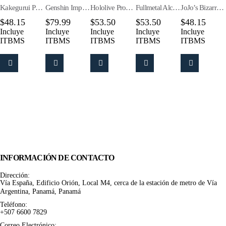
Kakegurui Pop Up Parade Mary Saotome
Genshin Impact Nendoroid Zhongli
Hololive Production Pop Up Parade Chloe Sakamata
Fullmetal Alchemist: Brotherhood Pop Up Parade Riza Hawkeye
JoJo’s Bizarre Adventure: Diamond is Unbreakable Pop Up Parade Rohan Kishibe
$
48.15
$
79.99
$
53.50
$
53.50
$
48.15
Incluye
Incluye
Incluye
Incluye
Incluye
ITBMS
ITBMS
ITBMS
ITBMS
ITBMS
INFORMACIÓN DE CONTACTO
Dirección:
Vía España, Edificio Orión, Local M4, cerca de la estación de metro de Vía
Argentina, Panamá, Panamá
Teléfono:
+507 6600 7829
Correo Electrónico: