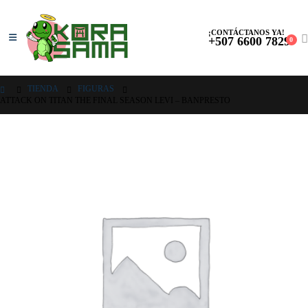
¡CONTÁCTANOS YA!
+507 6600 7829
0
TIENDA
FIGURAS
ATTACK ON TITAN THE FINAL SEASON LEVI – BANPRESTO