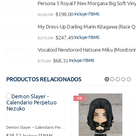
Persona 5 Royal F:Nex Morgana Big Soft Viny
El
El
$
198.00
Incluye ITBMS
$
220.00
precio
precio
original
actual
My Dress-Up Darling Marin Kitagawa (Race Qu
era:
es:
El
El
$
247.49
Incluye ITBMS
$220.00.
$198.00.
$
275.00
precio
precio
original
actual
Vocaloid Nendoroid Hatsune Miku (Monitorin
era:
es:
El
El
$
68.31
Incluye ITBMS
$275.00.
$247.49.
$
75.00
precio
precio
original
actual
era:
es:
PRODUCTOS RELACIONADOS
$75.00.
$68.31.
-8%
Demon Slayer – Calendario Perpetuo Nezuko
$
38.52
Incluye ITBMS