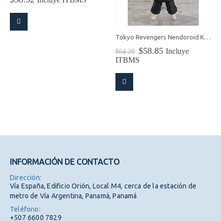
Tokyo Revengers Nendoroid Keisuke Baji
El
El
$
58.85
Incluye
$
64.20
precio
precio
ITBMS
original
actual
era:
es:
$64.20.
$58.85.
INFORMACIÓN DE CONTACTO
Dirección:
Vía España, Edificio Orión, Local M4, cerca de la estación de
metro de Vía Argentina, Panamá, Panamá
Teléfono:
+507 6600 7829