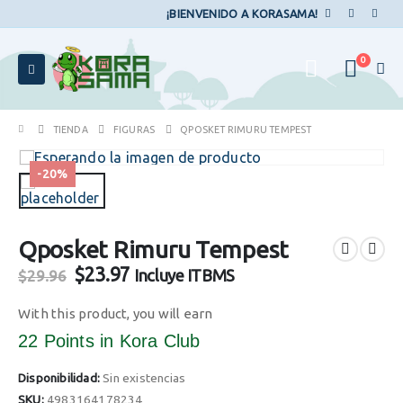
¡BIENVENIDO A KORASAMA!
0
TIENDA
FIGURAS
QPOSKET RIMURU TEMPEST
-20%
Qposket Rimuru Tempest
El
El
$
23.97
Incluye ITBMS
$
29.96
precio
precio
original
actual
With this product, you will earn
era:
es:
22 Points
in Kora Club
$29.96.
$23.97.
Disponibilidad:
Sin existencias
SKU:
4983164178234