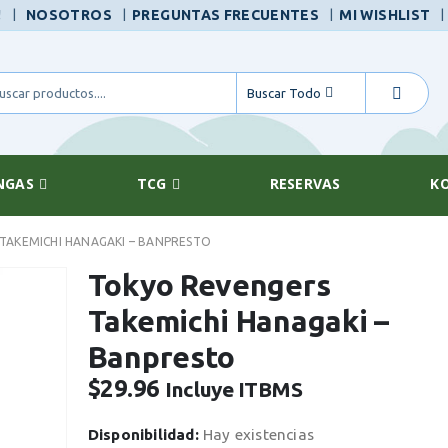
|
!
NOSOTROS
PREGUNTAS FRECUENTES
MI WISHLIST
Buscar Todo
NGAS
TCG
RESERVAS
K
TAKEMICHI HANAGAKI – BANPRESTO
Tokyo Revengers
Takemichi Hanagaki –
Banpresto
$
29.96
Incluye ITBMS
Disponibilidad:
Hay existencias