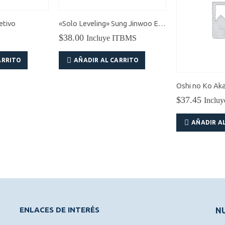
jetivo
«Solo Leveling» Sung Jinwoo Espresto Excite Motions
$
38.00
Incluye ITBMS
ARRITO
AÑADIR AL CARRITO
$
37.45
Inclu
AÑADIR A
ENLACES DE INTERÉS
NU