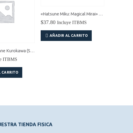
«Hatsune Miku: Magical Mirai» 2024 Álbum Oficial
$
37.80
Incluye ITBMS
AÑADIR AL CARRITO
Oshi no Ko Akane Kurokawa (Sayahime Ver.) Figura
$
4,893,21
ye ITBMS
Incluye IT
L CARRITO
AÑADIR
ESTRA TIENDA FISICA