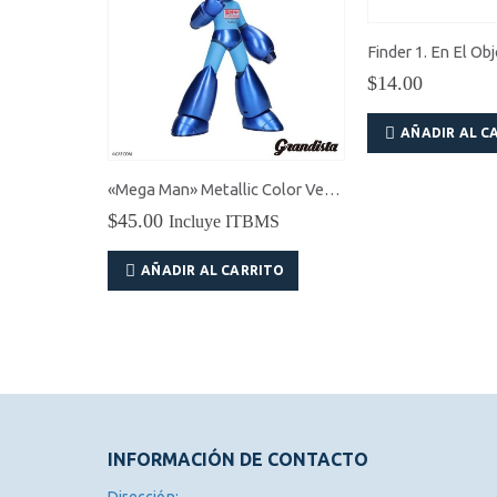
«Frieren: Beyond Journey’s End» Frieren Maximatic
Finder 1. En El Ob
$
14.00
BMS
ITO
AÑADIR AL C
«Mega Man» Metallic Color Version Banpresto Grandista
$
45.00
Incluye ITBMS
AÑADIR AL CARRITO
INFORMACIÓN DE CONTACTO