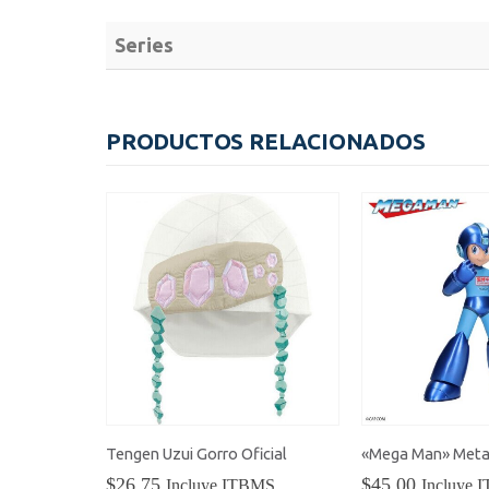
Series
PRODUCTOS RELACIONADOS
Hunter x Hunter Hisoka G.I. Arc Statue
Tengen Uzui Gorro Oficial
$
26.75
$
45.00
BMS
Incluye ITBMS
Incluye 