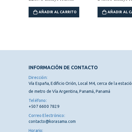
RITO
AÑADIR AL CARRITO
AÑADIR AL 
INFORMACIÓN DE CONTACTO
Dirección:
Vía España, Edificio Orión, Local M4, cerca de la estaci
de metro de Vía Argentina, Panamá, Panamá
Teléfono:
+507 6600 7829
Correo Electrónico:
contacto@korasama.com
Horario: