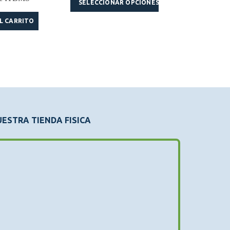
SELECCIONAR OPCIONES
L CARRITO
AÑADI
ESTRA TIENDA FISICA