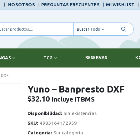
|
!
NOSOTROS
PREGUNTAS FRECUENTES
MI WISHLIST
Buscar Todo
RESERVAS
K
NGAS
TCG
 DXF
Yuno – Banpresto DXF
$
32.10
Incluye ITBMS
Disponibilidad:
Sin existencias
SKU:
4983164172959
Categoría:
Sin categoría